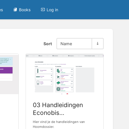
es
Books
Log in
Sort
Name
03 Handleidingen
Econobis
Hoomdossier
Hier vind je de handleidingen van
Hoomdossier.