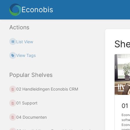
Econobis
Actions
She
List View
View Tags
Popular Shelves
02 Handleidingen Econobis CRM
01 Support
01
Econ
04 Documenten
soft
Econ
contr