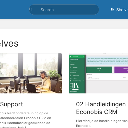
Shelv
lves
 Support
02 Handleidingen
Econobis CRM
obis biedt ondersteuning op de
wareonderdelen Econobis CRM en
Hier vind je de handleidingen van
obis Hoomdossier gedurende de
Econobis.
actperiode. Heb j...