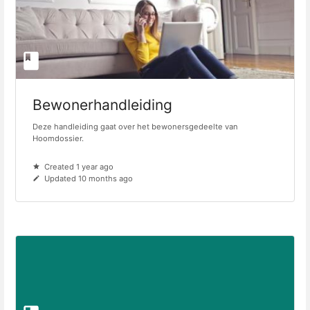
Bewonerhandleiding
Deze handleiding gaat over het bewonersgedeelte van
Hoomdossier.
Created 1 year ago
Updated 10 months ago